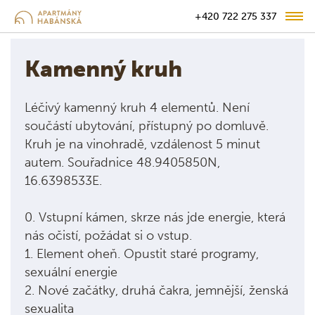
+420 722 275 337
Kamenný kruh
Léčivý kamenný kruh 4 elementů. Není
součástí ubytování, přístupný po domluvě.
Kruh je na vinohradě, vzdálenost 5 minut
autem. Souřadnice 48.9405850N,
16.6398533E.
0. Vstupní kámen, skrze nás jde energie, která
nás očistí, požádat si o vstup.
1. Element oheň. Opustit staré programy,
sexuální energie
2. Nové začátky, druhá čakra, jemnější, ženská
sexualita