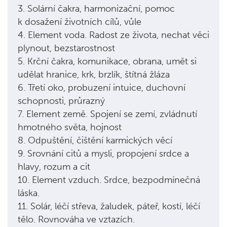
3. Solární čakra, harmonizační, pomoc
k dosažení životních cílů, vůle
4. Element voda. Radost ze života, nechat věci
plynout, bezstarostnost
5. Krční čakra, komunikace, obrana, umět si
udělat hranice, krk, brzlík, štítná žláza
6. Třetí oko, probuzení intuice, duchovní
schopnosti, průrazný
7. Element země. Spojení se zemí, zvládnutí
hmotného světa, hojnost
8. Odpuštění, čištění karmických věcí
9. Srovnání citů a mysli, propojení srdce a
hlavy, rozum a cit
10. Element vzduch. Srdce, bezpodmínečná
láska.
11. Solár, léčí střeva, žaludek, páteř, kostí, léčí
tělo. Rovnováha ve vztazích.