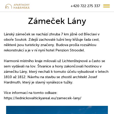
+420 722 275 337
Zámeček Lány
Lánský zámeček se nachází zhruba 7 km jižně od Břeclavi v
oboře Soutok. Zdejší zachovalé lužní lesy křižuje řada cest,
některé jsou turisticky značeny. Budova prošla rozsáhlou
rekonstrukcí a je v ní nyní hotel Penzion Stroodel.
Harmonii místního kraje milovali už Lichtenštejnové a často se
sem vydávali na lov. Štvanice a hony zakončovali hostinou v
zámečku Lány, který nechali k tomuto účelu vybudovat v letech
1810 až 1812. Návrhu na stavbu se zhostil architekt Josef
Hardmuth, který je slavný vynálezce tužky.
Více informací na tomto odkaze:
https://lednickovaltickyareal.eu/zamecek-lany/