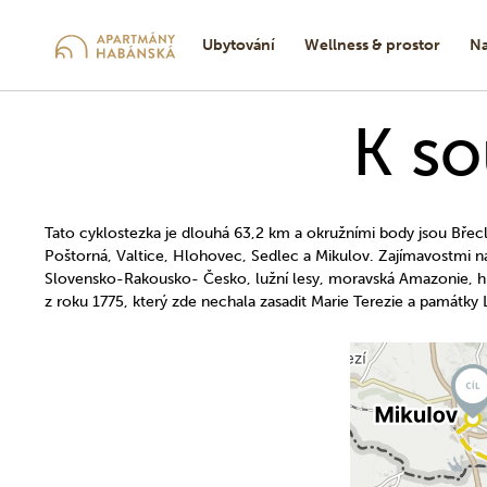
Ubytování
Wellness & prostor
Na
K so
Tato cyklostezka je dlouhá 63,2 km a okružními body jsou Břec
Poštorná, Valtice, Hlohovec, Sedlec a Mikulov. Zajímavostmi n
Slovensko-Rakousko- Česko, lužní lesy, moravská Amazonie, hi
z roku 1775, který zde nechala zasadit Marie Terezie a památky 