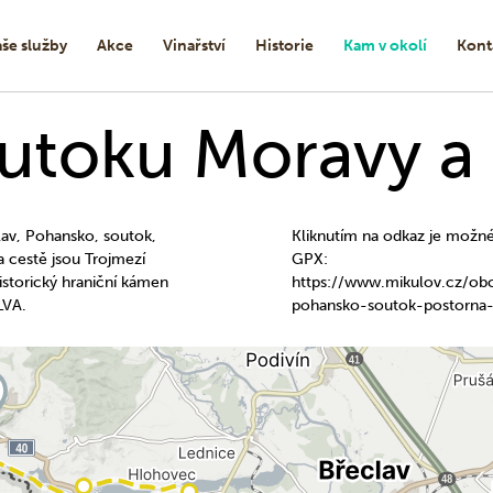
še služby
Akce
Vinařství
Historie
Kam v okolí
Kont
utoku Moravy a
lav, Pohansko, soutok,
Kliknutím na odkaz je možné s
a cestě jsou Trojmezí
GPX:
storický hraniční kámen
https://www.mikulov.cz/obc
LVA.
pohansko-soutok-postorna-