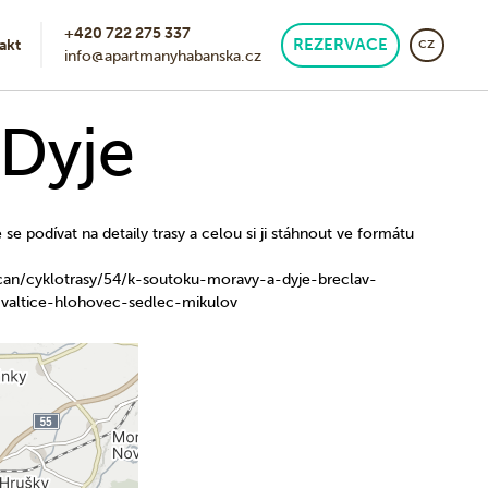
+420 722 275 337
cz
akt
REZERVACE
info@apartmanyhabanska.cz
 Dyje
e podívat na detaily trasy a celou si ji stáhnout ve formátu
an/cyklotrasy/54/k-soutoku-moravy-a-dyje-breclav-
valtice-hlohovec-sedlec-mikulov