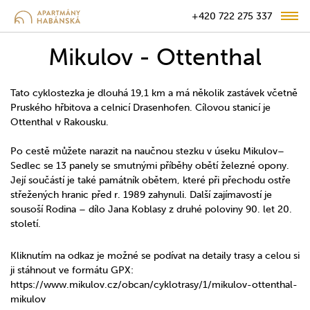
+420 722 275 337
Mikulov - Ottenthal
Tato cyklostezka je dlouhá 19,1 km a má několik zastávek včetně
Pruského hřbitova a celnicí Drasenhofen. Cílovou stanicí je
Ottenthal v Rakousku.
Po cestě můžete narazit na naučnou stezku v úseku Mikulov–
Sedlec se 13 panely se smutnými příběhy obětí železné opony.
Její součástí je také památník obětem, které při přechodu ostře
střežených hranic před r. 1989 zahynuli. Další zajímavostí je
sousoší Rodina – dílo Jana Koblasy z druhé poloviny 90. let 20.
století.
Kliknutím na odkaz je možné se podívat na detaily trasy a celou si
ji stáhnout ve formátu GPX:
https://www.mikulov.cz/obcan/cyklotrasy/1/mikulov-ottenthal-
mikulov