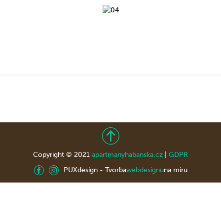
Copyright © 2021
apartmanyhabanska.cz
|
GDPR
PUXdesign - Tvorba
webdesignu
na míru