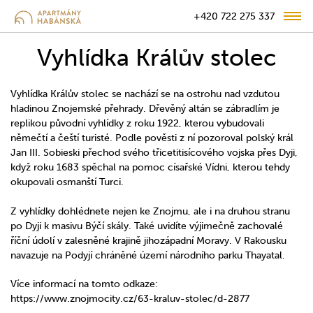
+420 722 275 337
Vyhlídka Králův stolec
Vyhlídka Králův stolec se nachází se na ostrohu nad vzdutou
hladinou Znojemské přehrady. Dřevěný altán se zábradlím je
replikou původní vyhlídky z roku 1922, kterou vybudovali
němečtí a čeští turisté. Podle pověsti z ní pozoroval polský král
Jan III. Sobieski přechod svého třicetitisícového vojska přes Dyji,
když roku 1683 spěchal na pomoc císařské Vídni, kterou tehdy
okupovali osmanští Turci.
Z vyhlídky dohlédnete nejen ke Znojmu, ale i na druhou stranu
po Dyji k masivu Býčí skály. Také uvidíte výjimečně zachovalé
říční údolí v zalesněné krajině jihozápadní Moravy. V Rakousku
navazuje na Podyjí chráněné území národního parku Thayatal.
Více informací na tomto odkaze:
https://www.znojmocity.cz/63-kraluv-stolec/d-2877