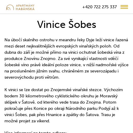
+420 722 275 337
Vinice Šobes
Na úbočí skalního ostrohu v meandru řeky Dyje leží vinice řazená
mezi deset nejkvalitnějších evropských vinařských poloh. Od
dubna do září je možné přímo na vinici ochutnat šobeská vína z
produkce Znovínu Znojmo. Za své vynikající vlastnosti vděčí
šobeské víno právě ideální poloze vinice, v nižší nadmořské výšce
na prosluněném jižním svahu, chráněném ze severozápadu i
severovýchodu proti větrům.
K vinici se lze dostat po Znojemské vinařské stezce. Výchozím
bodem 30 kilometrového cyklistického okruhu je Moravský
sklípek v Šatově, od kterého vede trasa do Znojma. Potom
pokračuje přes Konice po okraji Národního parku Podyjí až k
vinici Šobes, pak přes Hnanice a zpátky do Šatova. Trasu je
možné projet za víkend.