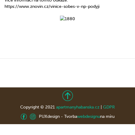
Více informací na tomto odkaze:
https://www.znovin.cz/vinice-sobes-v-np-podyji
Copyright © 2021
apartmanyhabanska.cz
|
GDPR
PUXdesign - Tvorba
webdesignu
na míru