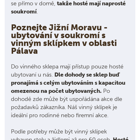
se přímo v domě,
takže hosté mají naprosté
soukromí
.
Poznejte Jižní Moravu -
ubytování v soukromí s
vinným sklípkem v oblasti
Pálava
Do vinného sklepa mají přístup pouze hosté
ubytovaní u nás.
Dle dohody se sklep buď
pronajímá s celým ubytováním s kapacitou
omezenou na počet ubytovaných.
Po
dohodě zde může být uspořádána akce dle
požadavků zákazníka. Náš vinný sklípek je
ideální pro rodinné nebo firemní akce.
Podle potřeby může být vinný sklípek
vybaven stoly a židlemi až pro 60 osob.
Hosté