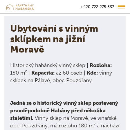
+420 722 275 337
Ubytování s vinným
sklípkem na jižní
Moravě
Historický habánský vinný sklep |
Rozloha:
180 m² |
Kapacita:
až 60 osob |
Kde:
vinný
sklípek na Pálavě, obec Pouzdřany
Jedná se o historický vinný sklep postavený
pravděpodobně Habány před několika
staletími.
Vinný sklep na Moravě, ve vinařské
2
obci Pouzdřany, má rozlohu 180 m
a nachází