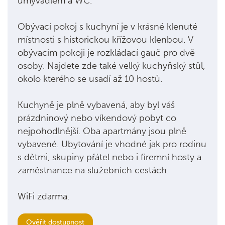
umyvadlem a WC.
Obývací pokoj s kuchyní je v krásné klenuté
místnosti s historickou křížovou klenbou. V
obývacím pokoji je rozkládací gauč pro dvě
osoby. Najdete zde také velký kuchyňský stůl,
okolo kterého se usadí až 10 hostů.
Kuchyně je plně vybavená, aby byl váš
prázdninový nebo víkendový pobyt co
nejpohodlnější. Oba apartmány jsou plně
vybavené. Ubytování je vhodné jak pro rodinu
s dětmi, skupiny přátel nebo i firemní hosty a
zaměstnance na služebních cestách.
WiFi zdarma.
Ověřit dostupnost