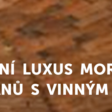
LNÍ LUXUS MO
NŮ S VINNÝM