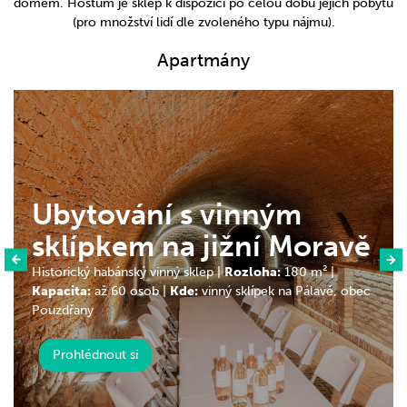
domem. Hostům je sklep k dispozici po celou dobu jejich pobytu
(pro množství lidí dle zvoleného typu nájmu).
Apartmány
0
Ubytování s vinným
sklípkem na jižní Moravě
Historický habánský vinný sklep |
Rozloha:
180 m² |
Kapacita:
až 60 osob |
Kde:
vinný sklípek na Pálavě, obec
ým
Pouzdřany
Prohlédnout si