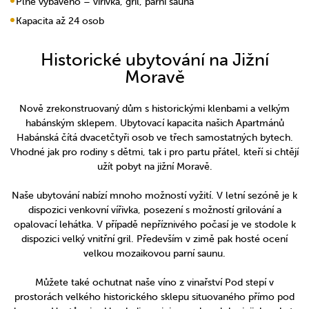
Plně vybaveno – vířivka, gril, parní sauna
Kapacita až 24 osob
Historické ubytování na Jižní
Moravě
Nově zrekonstruovaný dům s historickými klenbami a velkým
habánským sklepem. Ubytovací kapacita našich Apartmánů
Habánská čítá dvacetčtyři osob ve třech samostatných bytech.
Vhodné jak pro rodiny s dětmi, tak i pro partu přátel, kteří si chtějí
užít pobyt na jižní Moravě.
Naše ubytování nabízí mnoho možností vyžití. V letní sezóně je k
dispozici venkovní vířivka, posezení s možností grilování a
opalovací lehátka. V případě nepříznivého počasí je ve stodole k
dispozici velký vnitřní gril. Především v zimě pak hosté ocení
velkou mozaikovou parní saunu.
Můžete také ochutnat naše víno z vinařství Pod stepí v
prostorách velkého historického sklepu situovaného přímo pod